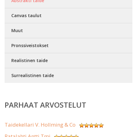
Abstrakti taide
Canvas taulut
Muut
Pronssiveistokset
Realistinen taide
Surrealistinen taide
PARHAAT ARVOSTELUT
Taidekellari V. Hollming & Co
Ratalahti Antti Tmi