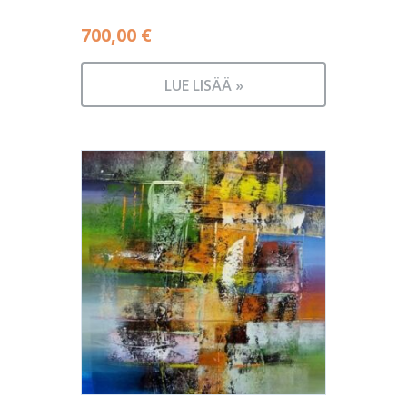
700,00
€
LUE LISÄÄ »