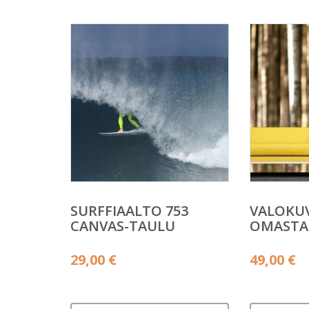
SURFFIAALTO 753
VALOKU
CANVAS-TAULU
OMASTA
29,00
€
49,00
€