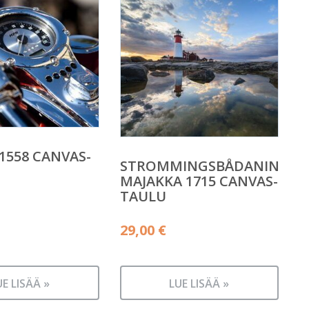
1558 CANVAS-
STROMMINGSBÅDANIN
MAJAKKA 1715 CANVAS-
TAULU
29,00
€
UE LISÄÄ »
LUE LISÄÄ »