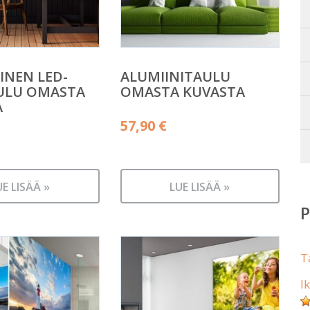
INEN LED-
ALUMIINITAULU
ULU OMASTA
OMASTA KUVASTA
A
57,90
€
UE LISÄÄ »
LUE LISÄÄ »
T
I