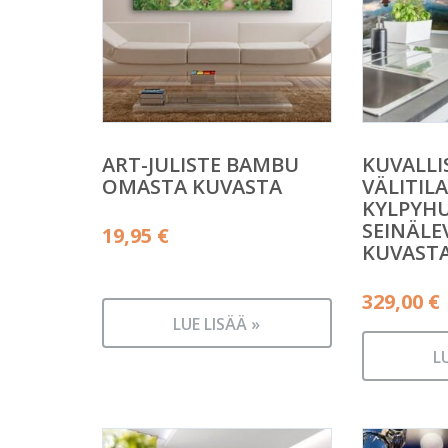
ART-JULISTE BAMBU
KUVALLI
OMASTA KUVASTA
VÄLITILA
KYLPYH
SEINÄLE
19,95
€
KUVAST
329,00
€
LUE LISÄÄ »
L