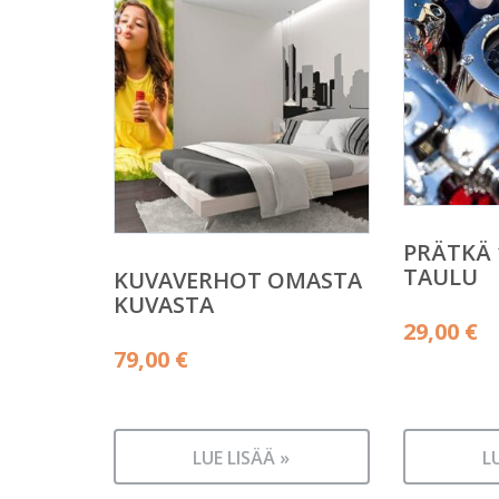
PRÄTKÄ 
TAULU
KUVAVERHOT OMASTA
KUVASTA
29,00
€
79,00
€
LUE LISÄÄ »
L