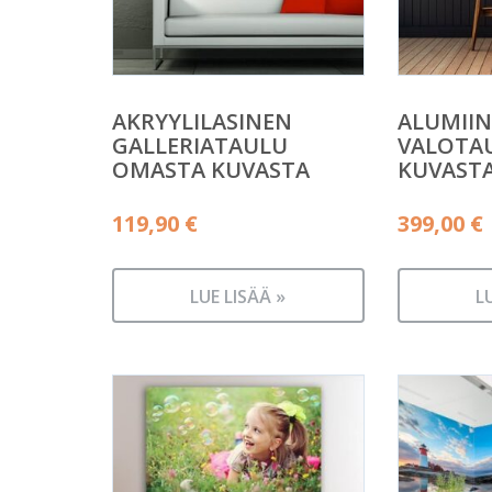
AKRYYLILASINEN
ALUMIIN
GALLERIATAULU
VALOTA
OMASTA KUVASTA
KUVAST
119,90
€
399,00
€
LUE LISÄÄ »
L