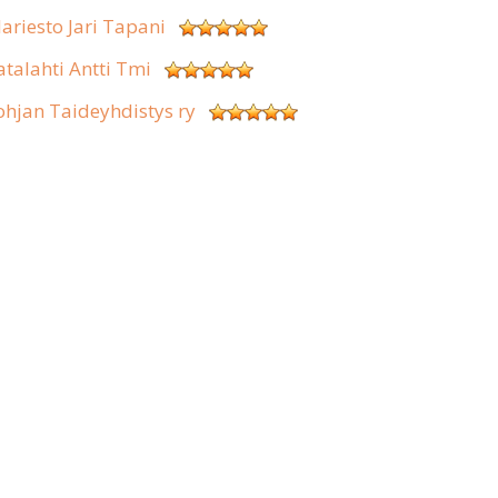
lariesto Jari Tapani
atalahti Antti Tmi
ohjan Taideyhdistys ry