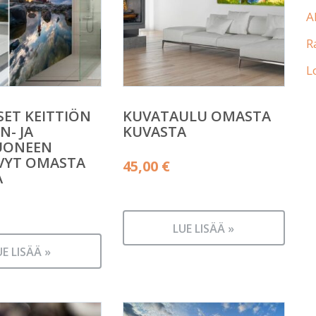
A
R
L
SET KEITTIÖN
KUVATAULU OMASTA
N- JA
KUVASTA
UONEEN
VYT OMASTA
45,00
€
A
LUE LISÄÄ »
UE LISÄÄ »