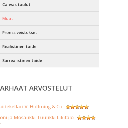
Canvas taulut
Muut
Pronssiveistokset
Realistinen taide
Surrealistinen taide
PARHAAT ARVOSTELUT
aidekellari V. Hollming & Co
koni ja Mosaiikki Tuulikki Likitalo