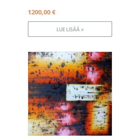
1200,00
€
LUE LISÄÄ »