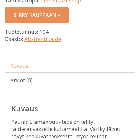
Taidekauppa:
Finnish Art Shop
SIIRRY KAUPPAAN »
Tuotetunnus:
104
Osasto:
Abstrakti taide
Kuvaus
Arviot (0)
Kuvaus
Kaunis Elämänpuu- teos on tehty
taidecanvakselle kultamaalilla. Värikylläiset
sävyt hehkuvat teoksesta, myös reunat