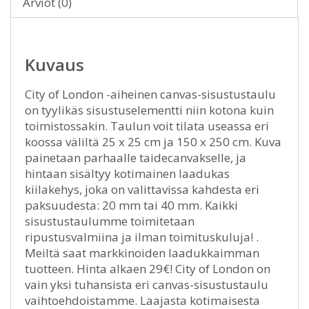
Arviot (0)
Kuvaus
City of London -aiheinen canvas-sisustustaulu
on tyylikäs sisustuselementti niin kotona kuin
toimistossakin. Taulun voit tilata useassa eri
koossa väliltä 25 x 25 cm ja 150 x 250 cm. Kuva
painetaan parhaalle taidecanvakselle, ja
hintaan sisältyy kotimainen laadukas
kiilakehys, joka on valittavissa kahdesta eri
paksuudesta: 20 mm tai 40 mm. Kaikki
sisustustaulumme toimitetaan
ripustusvalmiina ja ilman toimituskuluja! .
Meiltä saat markkinoiden laadukkaimman
tuotteen. Hinta alkaen 29€! City of London on
vain yksi tuhansista eri canvas-sisustustaulu
vaihtoehdoistamme. Laajasta kotimaisesta