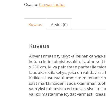
Osasto:
Canvas taulut
Kuvaus
Arviot (0)
Kuvaus
Ahvenanmaan tyrskyt -aiheinen canvas-sis
kotona kuin toimistossakin. Taulun voit t
x 250 cm. Kuva painetaan parhaalle taide
laadukas kiilakehys, joka on valittaviss
Kaikki sisustustaulumme toimitetaan ripu
saat markkinoiden laadukkaimman tuott
vain yksi tuhansista eri canvas-sisustus
valikoimastamme löydät varmasti itseäsi 