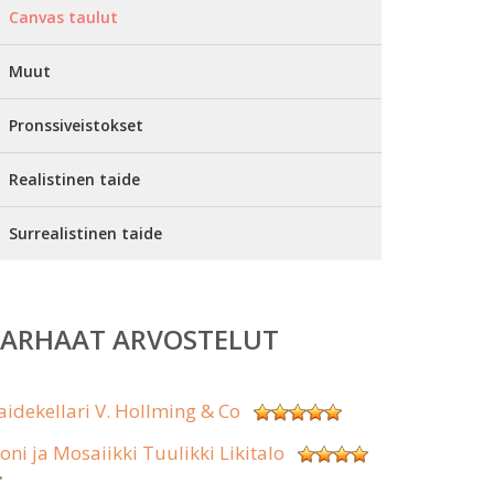
Canvas taulut
Muut
Pronssiveistokset
Realistinen taide
Surrealistinen taide
PARHAAT ARVOSTELUT
aidekellari V. Hollming & Co
koni ja Mosaiikki Tuulikki Likitalo