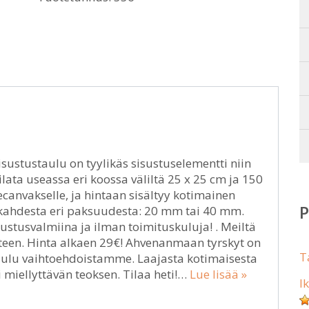
ustustaulu on tyylikäs sisustuselementti niin
ilata useassa eri koossa väliltä 25 x 25 cm ja 150
canvakselle, ja hintaan sisältyy kotimainen
a kahdesta eri paksuudesta: 20 mm tai 40 mm.
stusvalmiina ja ilman toimituskuluja! . Meiltä
een. Hinta alkaen 29€! Ahvenanmaan tyrskyt on
T
taulu vaihtoehdoistamme. Laajasta kotimaisesta
miellyttävän teoksen. Tilaa heti!…
Lue lisää »
I