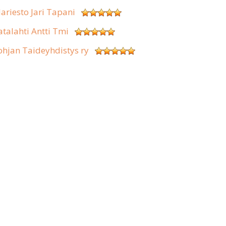
lariesto Jari Tapani
atalahti Antti Tmi
ohjan Taideyhdistys ry