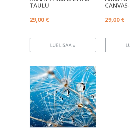
TAULU
CANVAS
29,00
€
29,00
€
LUE LISÄÄ »
L