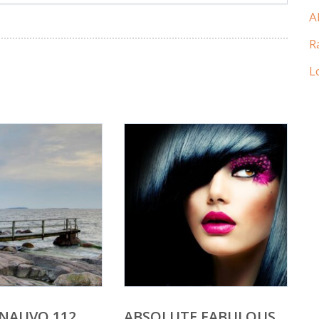
A
R
L
 NAUVO 112
ABSOLUTE FABULOUS