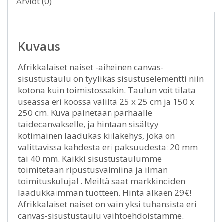
Arviot (0)
Kuvaus
Afrikkalaiset naiset -aiheinen canvas-
sisustustaulu on tyylikäs sisustuselementti niin
kotona kuin toimistossakin. Taulun voit tilata
useassa eri koossa väliltä 25 x 25 cm ja 150 x
250 cm. Kuva painetaan parhaalle
taidecanvakselle, ja hintaan sisältyy
kotimainen laadukas kiilakehys, joka on
valittavissa kahdesta eri paksuudesta: 20 mm
tai 40 mm. Kaikki sisustustaulumme
toimitetaan ripustusvalmiina ja ilman
toimituskuluja! . Meiltä saat markkinoiden
laadukkaimman tuotteen. Hinta alkaen 29€!
Afrikkalaiset naiset on vain yksi tuhansista eri
canvas-sisustustaulu vaihtoehdoistamme.