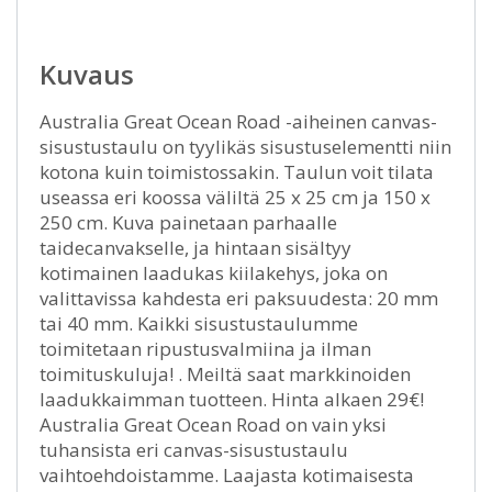
Kuvaus
Australia Great Ocean Road -aiheinen canvas-
sisustustaulu on tyylikäs sisustuselementti niin
kotona kuin toimistossakin. Taulun voit tilata
useassa eri koossa väliltä 25 x 25 cm ja 150 x
250 cm. Kuva painetaan parhaalle
taidecanvakselle, ja hintaan sisältyy
kotimainen laadukas kiilakehys, joka on
valittavissa kahdesta eri paksuudesta: 20 mm
tai 40 mm. Kaikki sisustustaulumme
toimitetaan ripustusvalmiina ja ilman
toimituskuluja! . Meiltä saat markkinoiden
laadukkaimman tuotteen. Hinta alkaen 29€!
Australia Great Ocean Road on vain yksi
tuhansista eri canvas-sisustustaulu
vaihtoehdoistamme. Laajasta kotimaisesta