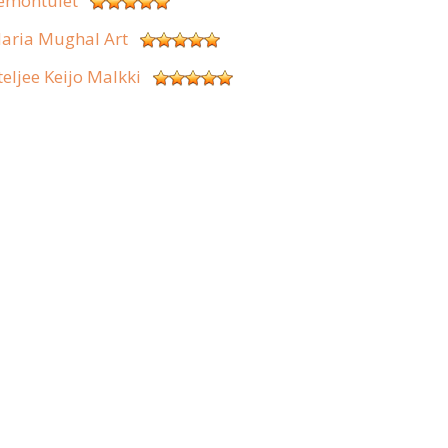
emontulet
aria Mughal Art
teljee Keijo Malkki