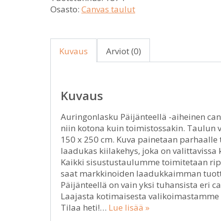
Osasto:
Canvas taulut
Kuvaus
Arviot (0)
Kuvaus
Auringonlasku Päijänteellä -aiheinen can
niin kotona kuin toimistossakin. Taulun vo
150 x 250 cm. Kuva painetaan parhaalle t
laadukas kiilakehys, joka on valittaviss
Kaikki sisustustaulumme toimitetaan ripu
saat markkinoiden laadukkaimman tuotte
Päijänteellä on vain yksi tuhansista eri
Laajasta kotimaisesta valikoimastamme l
Tilaa heti!…
Lue lisää »