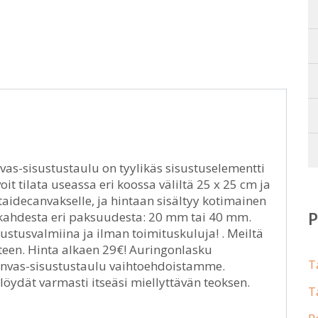
vas-sisustustaulu on tyylikäs sisustuselementti
it tilata useassa eri koossa väliltä 25 x 25 cm ja
aidecanvakselle, ja hintaan sisältyy kotimainen
a kahdesta eri paksuudesta: 20 mm tai 40 mm.
stusvalmiina ja ilman toimituskuluja! . Meiltä
en. Hinta alkaen 29€! Auringonlasku
T
 canvas-sisustustaulu vaihtoehdoistamme.
öydät varmasti itseäsi miellyttävän teoksen.
T