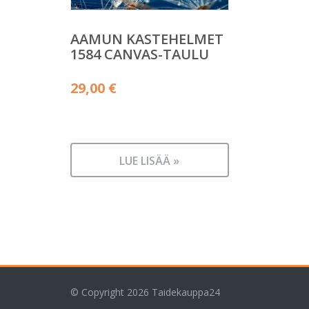
AAMUN KASTEHELMET
1584 CANVAS-TAULU
29,00
€
LUE LISÄÄ »
© Copyright 2026
Taidekauppa24