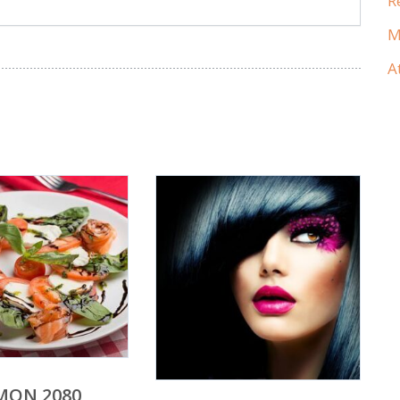
R
M
A
MON 2080