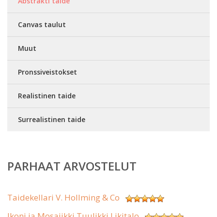
Abstrakti taide
Canvas taulut
Muut
Pronssiveistokset
Realistinen taide
Surrealistinen taide
PARHAAT ARVOSTELUT
Taidekellari V. Hollming & Co
Ikoni ja Mosaiikki Tuulikki Likitalo