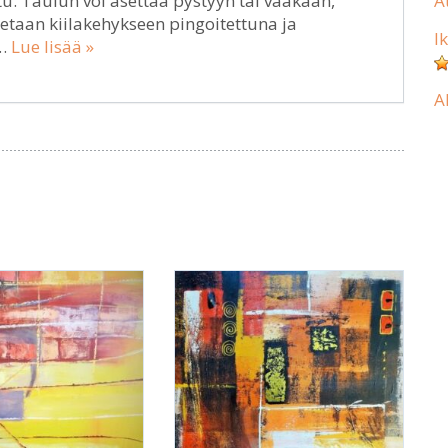
A
tu. Taulun voi asettaa pystyyn tai vaakaan,
etaan kiilakehykseen pingoitettuna ja
I
!…
Lue lisää »
A