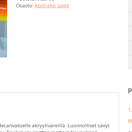
Osasto:
Abstrakti taide
T
M
decanvakselle akryyliväreillä. Luonnolliset sävyt