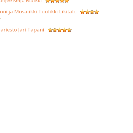
teljee Keijo Malkki
koni ja Mosaiikki Tuulikki Likitalo
lariesto Jari Tapani