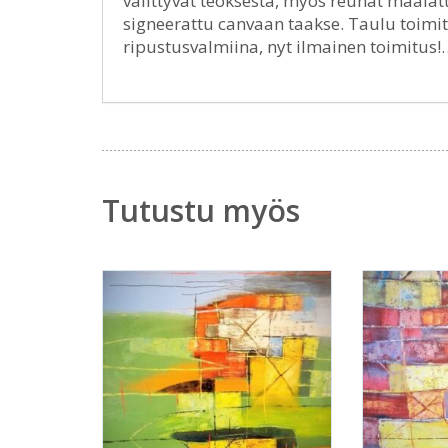
välittyvät teoksesta, myös reunat maalat
signeerattu canvaan taakse. Taulu toimit
ripustusvalmiina, nyt ilmainen toimitus
Tutustu myös