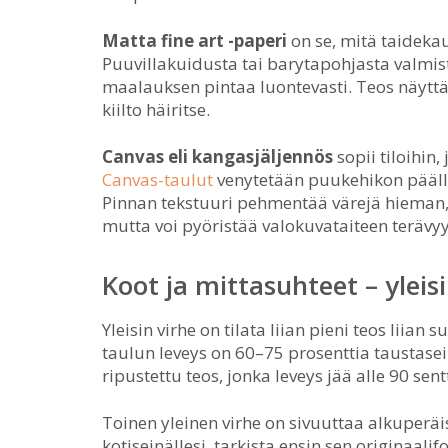
Matta fine art -paperi
on se, mitä taideka
Puuvillakuidusta tai barytapohjasta valmiste
maalauksen pintaa luontevasti. Teos näytt
kiilto häiritse.
Canvas eli kangasjäljennös
sopii tiloihin
Canvas-taulut
venytetään puukehikon päälle,
Pinnan tekstuuri pehmentää värejä hieman, 
mutta voi pyöristää valokuvataiteen terävyy
Koot ja mittasuhteet – ylei
Yleisin virhe on tilata liian pieni teos liian
taulun leveys on 60–75 prosenttia taustase
ripustettu teos, jonka leveys jää alle 90 sen
Toinen yleinen virhe on sivuuttaa alkuperäi
kotiseinällesi, tarkista ensin sen originaa