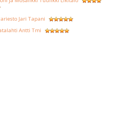
koni ja Mosaiikki Tuulikki Likitalo
lariesto Jari Tapani
atalahti Antti Tmi