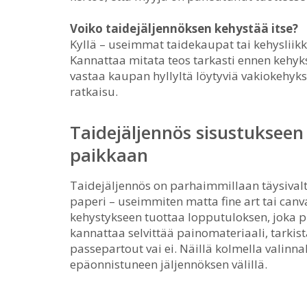
Voiko taidejäljennöksen kehystää itse?
Kyllä – useimmat taidekaupat tai kehysliik
Kannattaa mitata teos tarkasti ennen kehyks
vastaa kaupan hyllyltä löytyviä vakiokehyks
ratkaisu.
Taidejäljennös sisustukseen 
paikkaan
Taidejäljennös on parhaimmillaan täysivalt
paperi – useimmiten matta fine art tai canv
kehystykseen tuottaa lopputuloksen, joka 
kannattaa selvittää painomateriaali, tarkis
passepartout vai ei. Näillä kolmella valinn
epäonnistuneen jäljennöksen välillä.