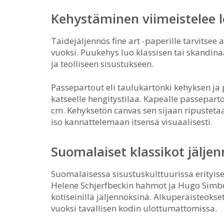
Kehystäminen viimeistelee 
Taidejäljennös fine art -paperille tarvitsee
vuoksi. Puukehys luo klassisen tai skandin
ja teolliseen sisustukseen.
Passepartout eli taulukartonki kehyksen ja 
katseelle hengitystilaa. Kapealle passeparto
cm. Kehyksetön canvas sen sijaan ripustetaan
iso kannattelemaan itsensä visuaalisesti.
Suomalaiset klassikot jälje
Suomalaisessa sisustuskulttuurissa erityises
Helene Schjerfbeckin hahmot ja Hugo Simber
kotiseinillä jäljennöksinä. Alkuperäisteoks
vuoksi tavallisen kodin ulottumattomissa.