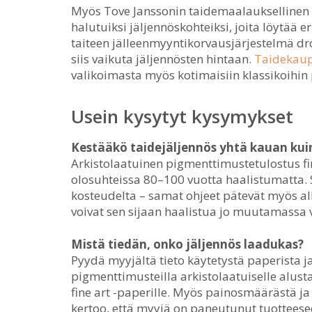
Myös Tove Janssonin taidemaalauksellinen 
halutuiksi jäljennöskohteiksi, joita löytää e
taiteen jälleenmyyntikorvausjärjestelmä droi
siis vaikuta jäljennösten hintaan.
Taidekaup
valikoimasta myös kotimaisiin klassikoihin 
Usein kysytyt kysymykset
Kestääkö taidejäljennös yhtä kauan kui
Arkistolaatuinen pigmenttimustetulostus fin
olosuhteissa 80–100 vuotta haalistumatta. 
kosteudelta – samat ohjeet pätevät myös al
voivat sen sijaan haalistua jo muutamassa
Mistä tiedän, onko jäljennös laadukas?
Pyydä myyjältä tieto käytetystä paperista j
pigmenttimusteilla arkistolaatuiselle alust
fine art -paperille. Myös painosmäärästä j
kertoo, että myyjä on paneutunut tuotteese