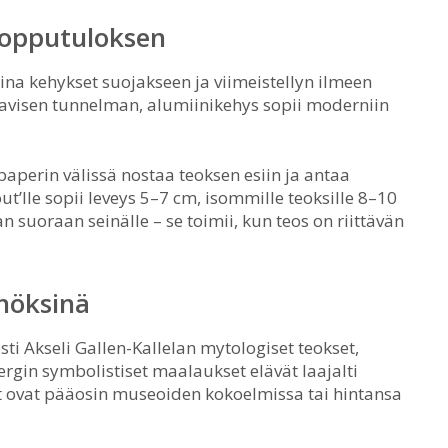
lopputuloksen
 aina kehykset suojakseen ja viimeistellyn ilmeen
aavisen tunnelman, alumiinikehys sopii moderniin
paperin välissä nostaa teoksen esiin ja antaa
ut’lle sopii leveys 5–7 cm, isommille teoksille 8–10
 suoraan seinälle – se toimii, kun teos on riittävän
nnöksinä
ti Akseli Gallen-Kallelan mytologiset teokset,
gin symbolistiset maalaukset elävät laajalti
et ovat pääosin museoiden kokoelmissa tai hintansa