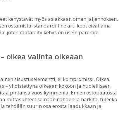
keet kehystävät myös asiakkaan oman jäljennöksen.
en ostamista: standardi fine art -koot eivät aina
iä, joten räätälöity kehys on usein parempi
– oikea valinta oikeaan
ainen sisustuselementti, ei kompromissi. Oikea
as – yhdistettynä oikeaan kokoon ja huolelliseen
pitää pintansa vuosikymmeniä. Ennen ostopäätöstä
taa mittasuhteet seinään nähden ja harkita, tuleeko
alla tehdään suurin osa erosta laadukkaan ja