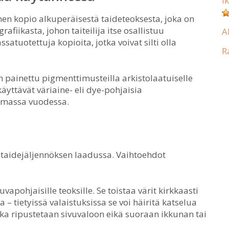
I
nen kopio alkuperäisestä taideteoksesta, joka on
grafiikasta, johon taiteilija itse osallistuu
A
atuotettuja kopioita, jotka voivat silti olla
R
n painettu pigmenttimusteilla arkistolaatuiselle
äyttävät väriaine- eli dye-pohjaisia
amassa vuodessa.
jä taidejäljennöksen laadussa. Vaihtoehdot
vapohjaisille teoksille. Se toistaa värit kirkkaasti
a – tietyissä valaistuksissa se voi häiritä katselua
oka ripustetaan sivuvaloon eikä suoraan ikkunan tai