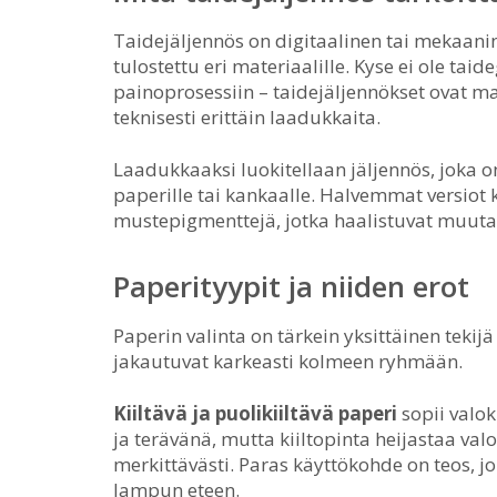
Taidejäljennös on digitaalinen tai mekaani
tulostettu eri materiaalille. Kyse ei ole taide
painoprosessiin – taidejäljennökset ovat mass
teknisesti erittäin laadukkaita.
Laadukkaaksi luokitellaan jäljennös, joka o
paperille tai kankaalle. Halvemmat versiot k
mustepigmenttejä, jotka haalistuvat muut
Paperityypit ja niiden erot
Paperin valinta on tärkein yksittäinen teki
jakautuvat karkeasti kolmeen ryhmään.
Kiiltävä ja puolikiiltävä paperi
sopii valoku
ja terävänä, mutta kiiltopinta heijastaa valo
merkittävästi. Paras käyttökohde on teos, j
lampun eteen.