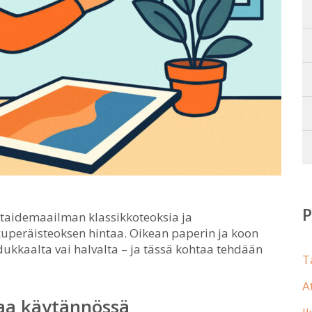
 taidemaailman klassikkoteoksia ja
lkuperäisteoksen hintaa.
Oikean paperin ja koon
dukkaalta vai halvalta – ja tässä kohtaa tehdään
T
A
taa käytännössä