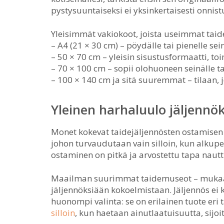
pystysuuntaiseksi ei yksinkertaisesti onnist
Yleisimmät vakiokoot, joista useimmat taid
– A4 (21 × 30 cm) – pöydälle tai pienelle se
– 50 × 70 cm – yleisin sisustusformaatti, t
– 70 × 100 cm – sopii olohuoneen seinälle 
– 100 × 140 cm ja sitä suuremmat – tilaan,
Yleinen harhaluulo jäljennök
Monet kokevat taidejäljennösten ostamisen 
johon turvaudutaan vain silloin, kun alkupe
ostaminen on pitkä ja arvostettu tapa nautti
Maailman suurimmat taidemuseot – mukaa
jäljennöksiään kokoelmistaan. Jäljennös ei 
huonompi valinta: se on erilainen tuote eri 
silloin
, kun haetaan ainutlaatuisuutta, sijoi