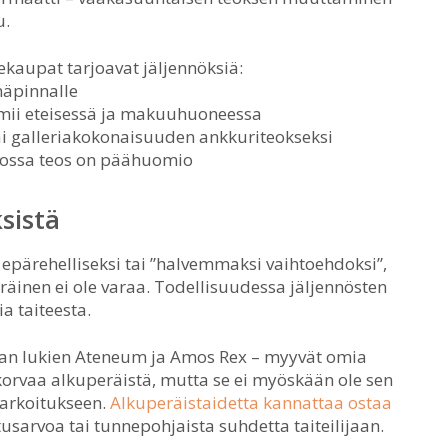
u.
ekaupat tarjoavat jäljennöksiä:
inäpinnalle
oimii eteisessä ja makuuhuoneessa
tai galleriakokonaisuuden ankkuriteokseksi
 jossa teos on päähuomio
sistä
epärehelliseksi tai ”halvemmaksi vaihtoehdoksi”,
räinen ei ole varaa. Todellisuudessa jäljennösten
a taiteesta.
n lukien Ateneum ja Amos Rex – myyvät omia
korvaa alkuperäistä, mutta se ei myöskään ole sen
tarkoitukseen.
Alkuperäistaidetta kannattaa ostaa
tusarvoa tai tunnepohjaista suhdetta taiteilijaan.