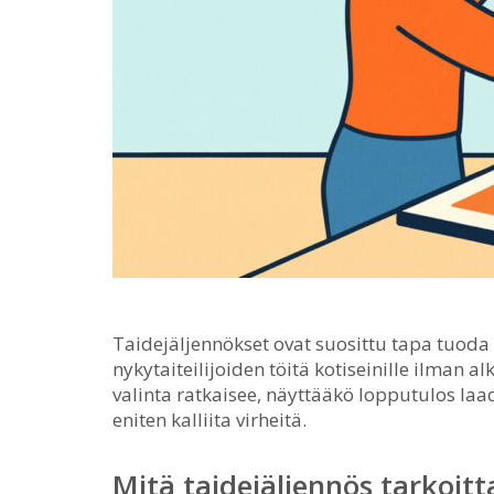
Taidejäljennökset ovat suosittu tapa tuoda
nykytaiteilijoiden töitä kotiseinille ilman a
valinta ratkaisee, näyttääkö lopputulos laa
eniten kalliita virheitä.
Mitä taidejäljennös tarkoit