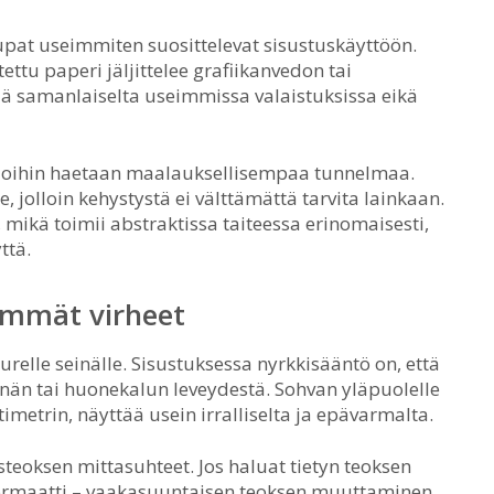
upat useimmiten suosittelevat sisustuskäyttöön.
ttu paperi jäljittelee grafiikanvedon tai
ää samanlaiselta useimmissa valaistuksissa eikä
, joihin haetaan maalauksellisempaa tunnelmaa.
 jolloin kehystystä ei välttämättä tarvita lainkaan.
mikä toimii abstraktissa taiteessa erinomaisesti,
ttä.
simmät virheet
 suurelle seinälle. Sisustuksessa nyrkkisääntö on, että
inän tai huonekalun leveydestä. Sohvan yläpuolelle
ttimetrin, näyttää usein irralliselta ja epävarmalta.
steoksen mittasuhteet. Jos haluat tietyn teoksen
liformaatti – vaakasuuntaisen teoksen muuttaminen