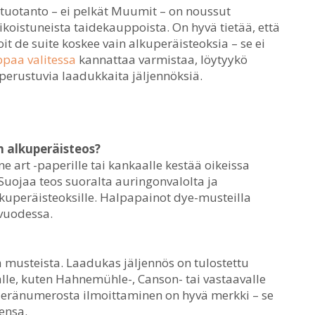
tuotanto – ei pelkät Muumit – on noussut
rikoistuneista taidekauppoista. On hyvä tietää, että
t de suite koskee vain alkuperäisteoksia – se ei
paa valitessa
kannattaa varmistaa, löytyykö
perustuvia laadukkaita jäljennöksiä.
n alkuperäisteos?
e art -paperille tai kankaalle kestää oikeissa
Suojaa teos suoralta auringonvalolta ja
kuperäisteoksille. Halpapainot dye-musteilla
 vuodessa.
a musteista. Laadukas jäljennös on tulostettu
alle, kuten Hahnemühle-, Canson- tai vastaavalle
a eränumerosta ilmoittaminen on hyvä merkki – se
ensa.