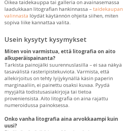
Oikea taidekauppa tai galleria on avainasemassa
laadukkaan litografian hankinnassa –
taidekaupan
valinnasta
löydät käytännön ohjeita siihen, miten
sopiva liike kannattaa valita.
Usein kysytyt kysymykset
Miten voin varmistua, että litografia on aito
alkuperäispainanta?
Tarkista painojälki suurennuslasilla – ei saa näkyä
tasavälistä rasteripistekuviota. Varmista, että
allekirjoitus on tehty lyijykynällä käsin paperin
marginaaliin, ei painettu osaksi kuvaa. Pyydä
myyjältä todistusasiakirjoja tai tietoa
proveniensista. Aito litografia on aina rajattu
numeroidussa painoksessa.
Onko vanha litografia aina arvokkaampi kuin
uusi?