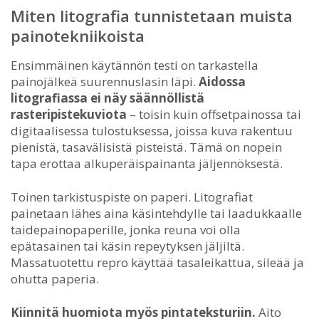
Miten litografia tunnistetaan muista
painotekniikoista
Ensimmäinen käytännön testi on tarkastella
painojälkeä suurennuslasin läpi.
Aidossa
litografiassa ei näy säännöllistä
rasteripistekuviota
– toisin kuin offsetpainossa tai
digitaalisessa tulostuksessa, joissa kuva rakentuu
pienistä, tasavälisistä pisteistä. Tämä on nopein
tapa erottaa alkuperäispainanta jäljennöksestä.
Toinen tarkistuspiste on paperi. Litografiat
painetaan lähes aina käsintehdylle tai laadukkaalle
taidepainopaperille, jonka reuna voi olla
epätasainen tai käsin repeytyksen jäljiltä.
Massatuotettu repro käyttää tasaleikattua, sileää ja
ohutta paperia.
Kiinnitä huomiota myös pintateksturiin.
Aito