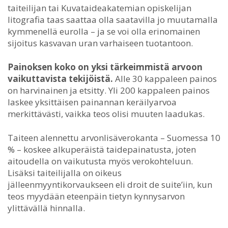
taiteilijan tai Kuvataideakatemian opiskelijan
litografia taas saattaa olla saatavilla jo muutamalla
kymmenellä eurolla – ja se voi olla erinomainen
sijoitus kasvavan uran varhaiseen tuotantoon.
Painoksen koko on yksi tärkeimmistä arvoon
vaikuttavista tekijöistä.
Alle 30 kappaleen painos
on harvinainen ja etsitty. Yli 200 kappaleen painos
laskee yksittäisen painannan keräilyarvoa
merkittävästi, vaikka teos olisi muuten laadukas.
Taiteen alennettu arvonlisäverokanta – Suomessa 10
% – koskee alkuperäistä taidepainatusta, joten
aitoudella on vaikutusta myös verokohteluun.
Lisäksi taiteilijalla on oikeus
jälleenmyyntikorvaukseen eli droit de suite’iin, kun
teos myydään eteenpäin tietyn kynnysarvon
ylittävällä hinnalla.