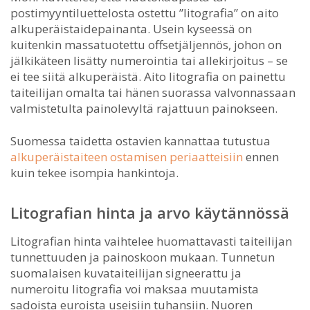
postimyyntiluettelosta ostettu ”litografia” on aito
alkuperäistaidepainanta. Usein kyseessä on
kuitenkin massatuotettu offsetjäljennös, johon on
jälkikäteen lisätty numerointia tai allekirjoitus – se
ei tee siitä alkuperäistä. Aito litografia on painettu
taiteilijan omalta tai hänen suorassa valvonnassaan
valmistetulta painolevyltä rajattuun painokseen.
Suomessa taidetta ostavien kannattaa tutustua
alkuperäistaiteen ostamisen periaatteisiin
ennen
kuin tekee isompia hankintoja.
Litografian hinta ja arvo käytännössä
Litografian hinta vaihtelee huomattavasti taiteilijan
tunnettuuden ja painoskoon mukaan. Tunnetun
suomalaisen kuvataiteilijan signeerattu ja
numeroitu litografia voi maksaa muutamista
sadoista euroista useisiin tuhansiin. Nuoren