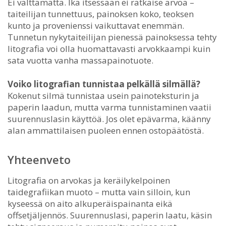
Ei välttämättä. Ikä itsessään ei ratkaise arvoa –
taiteilijan tunnettuus, painoksen koko, teoksen
kunto ja provenienssi vaikuttavat enemmän.
Tunnetun nykytaiteilijan pienessä painoksessa tehty
litografia voi olla huomattavasti arvokkaampi kuin
sata vuotta vanha massapainotuote.
Voiko litografian tunnistaa pelkällä silmällä?
Kokenut silmä tunnistaa usein painoteksturin ja
paperin laadun, mutta varma tunnistaminen vaatii
suurennuslasin käyttöä. Jos olet epävarma, käänny
alan ammattilaisen puoleen ennen ostopäätöstä.
Yhteenveto
Litografia on arvokas ja keräilykelpoinen
taidegrafiikan muoto – mutta vain silloin, kun
kyseessä on aito alkuperäispainanta eikä
offsetjäljennös. Suurennuslasi, paperin laatu, käsin