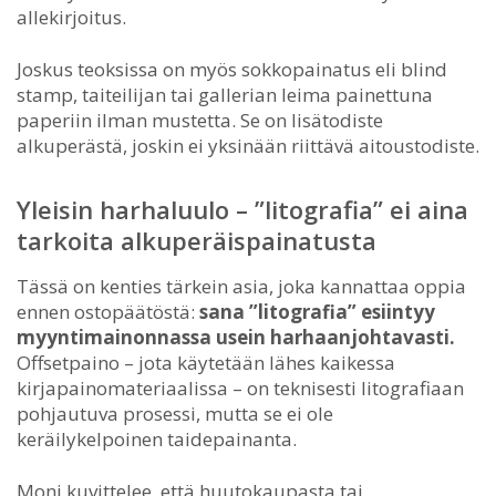
allekirjoitus.
Joskus teoksissa on myös sokkopainatus eli blind
stamp, taiteilijan tai gallerian leima painettuna
paperiin ilman mustetta. Se on lisätodiste
alkuperästä, joskin ei yksinään riittävä aitoustodiste.
Yleisin harhaluulo – ”litografia” ei aina
tarkoita alkuperäispainatusta
Tässä on kenties tärkein asia, joka kannattaa oppia
ennen ostopäätöstä:
sana ”litografia” esiintyy
myyntimainonnassa usein harhaanjohtavasti.
Offsetpaino – jota käytetään lähes kaikessa
kirjapainomateriaalissa – on teknisesti litografiaan
pohjautuva prosessi, mutta se ei ole
keräilykelpoinen taidepainanta.
Moni kuvittelee, että huutokaupasta tai