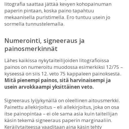
litografia saattaa jättää kevyen kohopainuman
paperin pintaan, koska paino tapahtuu
mekaanisella puristimella. Ero tuntuu usein jo
sormella tunnustelemalla.
Numerointi, signeeraus ja
painosmerkinnät
Lähes kaikissa nykytaiteilijoiden litografioissa
painos on numeroitu muodossa esimerkiksi 12/75 –
kyseessä on siis 12. veto 75 kappaleen painoksesta.
Mitä pienempi painos, sitä harvinaisempi ja
usein arvokkaampi yksittäinen veto.
Signeeraus lyijykynällä on oleellinen aitousmerkki.
Painettu allekirjoitus – eli allekirjoitus, joka on osa
itse painopintaa – ei ole sama asia kuin taiteilijan
käsin tekemä signeeraus paperin marginaaliin.
Keräilytaiteessa vaaditaan aina käsin tehty