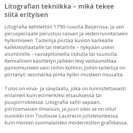
Litografian tekniikka – mikä tekee
siitä erityisen
Litografia kehitettiin 1790-luvulla Baijerissa, ja sen
perusperiaate perustuu rasvan ja veden luontaiseen
hylkimiseen. Taiteilija piirtää kuvion karkealle
kalkkikivilaatalle tai metallille – nykyään usein
alumiinille – rasvapitoisella liidulla tai tuussilla.
Kemiallisen käsittelyn jälkeen levy vastaanottaa
painomusteen vain niihin kohtiin, joihin taiteilija on
piirtänyt; vesimärkä pinta hylkii musteen muualta.
Tulos on viiva- ja sävylaatu, joka on tunnistettavasti
erilainen kuin esimerkiksi etsauksessa tai
puupiirroksessa. Litografia sallii vapaan,
piirrosmaisen ilmaisun, ja juuri siksi se on ollut
suosikki niin Toulouse-Lautrecin julistetaiteessa
kuin monien suomalaisten modernistien grafiikassa.