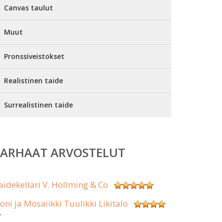
Canvas taulut
Muut
Pronssiveistokset
Realistinen taide
Surrealistinen taide
PARHAAT ARVOSTELUT
aidekellari V. Hollming & Co
koni ja Mosaiikki Tuulikki Likitalo