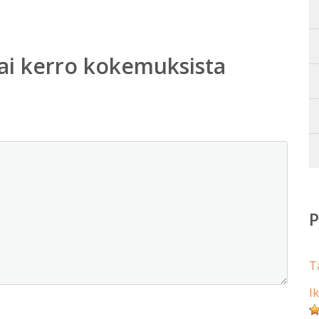
ai kerro kokemuksista
T
I