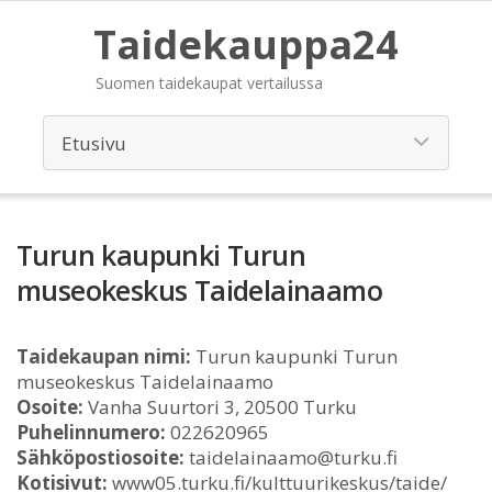
Taidekauppa24
Suomen taidekaupat vertailussa
Turun kaupunki Turun
museokeskus Taidelainaamo
Taidekaupan nimi:
Turun kaupunki Turun
museokeskus Taidelainaamo
Osoite:
Vanha Suurtori 3, 20500 Turku
Puhelinnumero:
022620965
Sähköpostiosoite:
taidelainaamo@turku.fi
Kotisivut:
www05.turku.fi/kulttuurikeskus/taide/