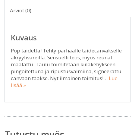
Arviot (0)
Kuvaus
Pop taidetta! Tehty parhaalle taidecanvakselle
akryyliväreillä. Sensuelli teos, myös reunat
maalattu. Taulu toimitetaan kiilakehykseen
pingoitettuna ja ripustusvalmiina, signeerattu
canvaan taakse. Nyt ilmainen toimitus!…
Lue
lisää »
Tutustu myös