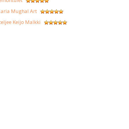
emontulet
aria Mughal Art
teljee Keijo Malkki