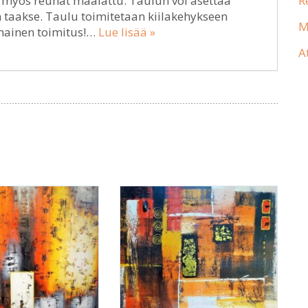
R
a, myös reunat maalattu. Taulun voi asettaa
 taakse. Taulu toimitetaan kiilakehykseen
M
lmainen toimitus!…
Lue lisää »
A