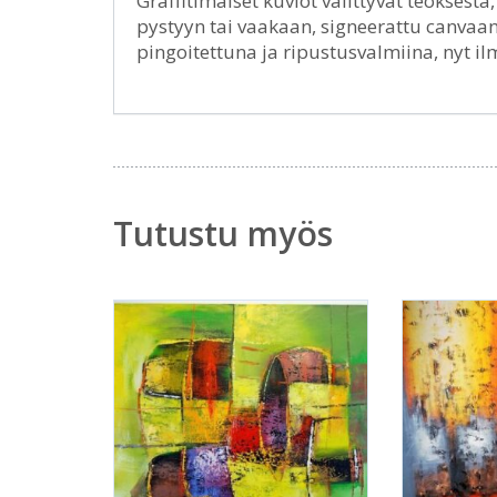
Graffitimaiset kuviot välittyvät teoksest
pystyyn tai vaakaan, signeerattu canvaan
pingoitettuna ja ripustusvalmiina, nyt i
Tutustu myös