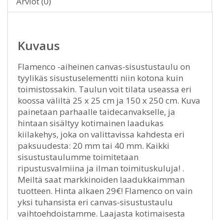
Arviot (0)
Kuvaus
Flamenco -aiheinen canvas-sisustustaulu on
tyylikäs sisustuselementti niin kotona kuin
toimistossakin. Taulun voit tilata useassa eri
koossa väliltä 25 x 25 cm ja 150 x 250 cm. Kuva
painetaan parhaalle taidecanvakselle, ja
hintaan sisältyy kotimainen laadukas
kiilakehys, joka on valittavissa kahdesta eri
paksuudesta: 20 mm tai 40 mm. Kaikki
sisustustaulumme toimitetaan
ripustusvalmiina ja ilman toimituskuluja! .
Meiltä saat markkinoiden laadukkaimman
tuotteen. Hinta alkaen 29€! Flamenco on vain
yksi tuhansista eri canvas-sisustustaulu
vaihtoehdoistamme. Laajasta kotimaisesta