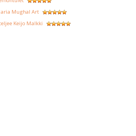
emontulet
aria Mughal Art
teljee Keijo Malkki