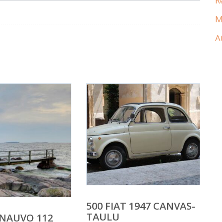
R
M
A
500 FIAT 1947 CANVAS-
TAULU
 NAUVO 112