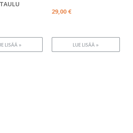
-TAULU
29,00
€
UE LISÄÄ »
LUE LISÄÄ »