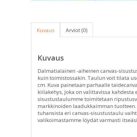
Kuvaus
Arviot (0)
Kuvaus
Dalmatialainen -aiheinen canvas-sisustus
kuin toimistossakin. Taulun voit tilata us
cm. Kuva painetaan parhaalle taidecanvak
kiilakehys, joka on valittavissa kahdest
sisustustaulumme toimitetaan ripustusval
markkinoiden laadukkaimman tuotteen. H
tuhansista eri canvas-sisustustaulu vai
valikoimastamme löydät varmasti itseäsi 