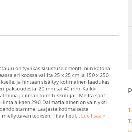
taulu on tyylikäs sisustuselementti niin kotona
eassa eri koossa väliltä 25 x 25 cm ja 150 x 250
selle, ja hintaan sisältyy kotimainen laadukas
a eri paksuudesta: 20 mm tai 40 mm. Kaikki
miina ja ilman toimituskuluja! . Meiltä saat
inta alkaen 29€! Dalmatialainen on vain yksi
htoehdoistamme. Laajasta kotimaisesta
T
miellyttävän teoksen. Tilaa heti!…
Lue lisää »
T