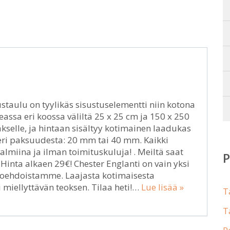
staulu on tyylikäs sisustuselementti niin kotona
eassa eri koossa väliltä 25 x 25 cm ja 150 x 250
selle, ja hintaan sisältyy kotimainen laadukas
a eri paksuudesta: 20 mm tai 40 mm. Kaikki
miina ja ilman toimituskuluja! . Meiltä saat
nta alkaen 29€! Chester Englanti on vain yksi
htoehdoistamme. Laajasta kotimaisesta
miellyttävän teoksen. Tilaa heti!…
Lue lisää »
T
T