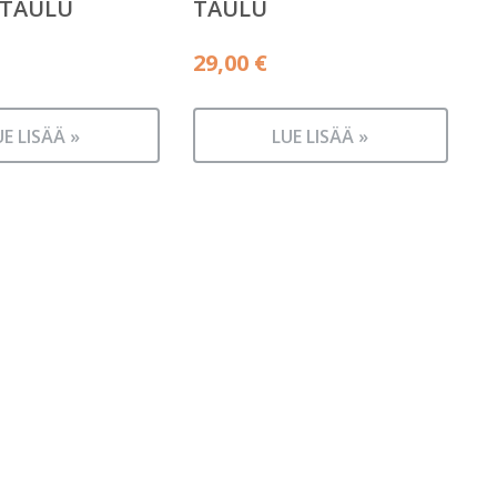
-TAULU
TAULU
29,00
€
UE LISÄÄ »
LUE LISÄÄ »