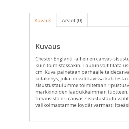
Kuvaus
Arviot (0)
Kuvaus
Chester Englanti -aiheinen canvas-sisustu
kuin toimistossakin. Taulun voit tilata us
cm. Kuva painetaan parhaalle taidecanvak
kiilakehys, joka on valittavissa kahdest
sisustustaulumme toimitetaan ripustusval
markkinoiden laadukkaimman tuotteen. Hi
tuhansista eri canvas-sisustustaulu vai
valikoimastamme löydät varmasti itseäsi 