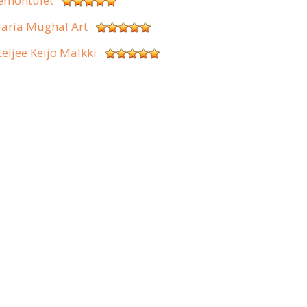
emontulet
aria Mughal Art
teljee Keijo Malkki