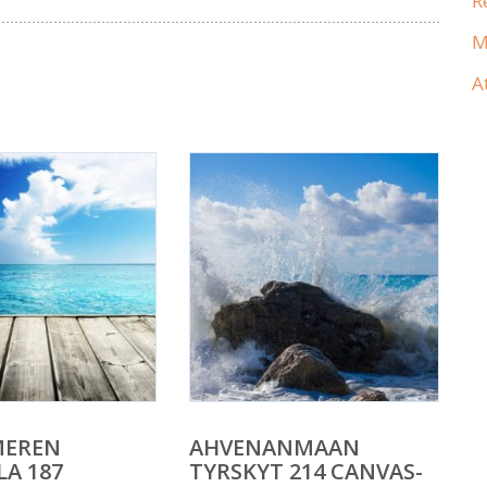
R
M
A
MEREN
AHVENANMAAN
A 187
TYRSKYT 214 CANVAS-