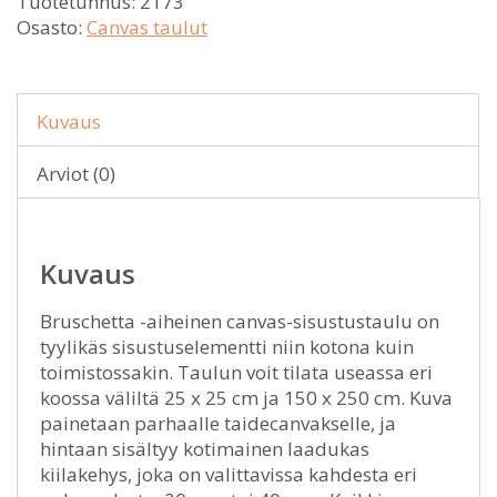
Tuotetunnus:
2173
Osasto:
Canvas taulut
Kuvaus
Arviot (0)
Kuvaus
Bruschetta -aiheinen canvas-sisustustaulu on
tyylikäs sisustuselementti niin kotona kuin
toimistossakin. Taulun voit tilata useassa eri
koossa väliltä 25 x 25 cm ja 150 x 250 cm. Kuva
painetaan parhaalle taidecanvakselle, ja
hintaan sisältyy kotimainen laadukas
kiilakehys, joka on valittavissa kahdesta eri