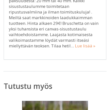
paksuudesta: 20 mm tai 40 mm. Kaikki
sisustustaulumme toimitetaan
ripustusvalmiina ja ilman toimituskuluja! .
Meiltä saat markkinoiden laadukkaimman
tuotteen. Hinta alkaen 29€! Bruschetta on vain
yksi tuhansista eri canvas-sisustustaulu
vaihtoehdoistamme. Laajasta kotimaisesta
valikoimastamme löydät varmasti itseäsi
miellyttävän teoksen. Tilaa heti!…
Lue lisää »
Tutustu myös