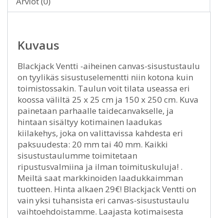
Arviot (0)
Kuvaus
Blackjack Ventti -aiheinen canvas-sisustustaulu
on tyylikäs sisustuselementti niin kotona kuin
toimistossakin. Taulun voit tilata useassa eri
koossa väliltä 25 x 25 cm ja 150 x 250 cm. Kuva
painetaan parhaalle taidecanvakselle, ja
hintaan sisältyy kotimainen laadukas
kiilakehys, joka on valittavissa kahdesta eri
paksuudesta: 20 mm tai 40 mm. Kaikki
sisustustaulumme toimitetaan
ripustusvalmiina ja ilman toimituskuluja! .
Meiltä saat markkinoiden laadukkaimman
tuotteen. Hinta alkaen 29€! Blackjack Ventti on
vain yksi tuhansista eri canvas-sisustustaulu
vaihtoehdoistamme. Laajasta kotimaisesta