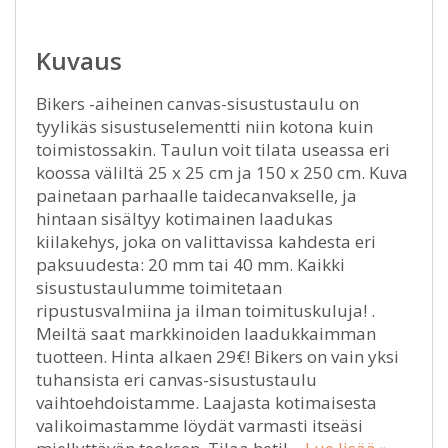
Kuvaus
Bikers -aiheinen canvas-sisustustaulu on
tyylikäs sisustuselementti niin kotona kuin
toimistossakin. Taulun voit tilata useassa eri
koossa väliltä 25 x 25 cm ja 150 x 250 cm. Kuva
painetaan parhaalle taidecanvakselle, ja
hintaan sisältyy kotimainen laadukas
kiilakehys, joka on valittavissa kahdesta eri
paksuudesta: 20 mm tai 40 mm. Kaikki
sisustustaulumme toimitetaan
ripustusvalmiina ja ilman toimituskuluja! .
Meiltä saat markkinoiden laadukkaimman
tuotteen. Hinta alkaen 29€! Bikers on vain yksi
tuhansista eri canvas-sisustustaulu
vaihtoehdoistamme. Laajasta kotimaisesta
valikoimastamme löydät varmasti itseäsi