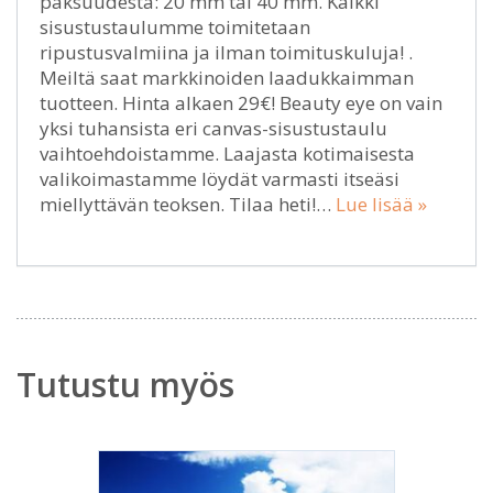
paksuudesta: 20 mm tai 40 mm. Kaikki
sisustustaulumme toimitetaan
ripustusvalmiina ja ilman toimituskuluja! .
Meiltä saat markkinoiden laadukkaimman
tuotteen. Hinta alkaen 29€! Beauty eye on vain
yksi tuhansista eri canvas-sisustustaulu
vaihtoehdoistamme. Laajasta kotimaisesta
valikoimastamme löydät varmasti itseäsi
miellyttävän teoksen. Tilaa heti!…
Lue lisää »
Tutustu myös