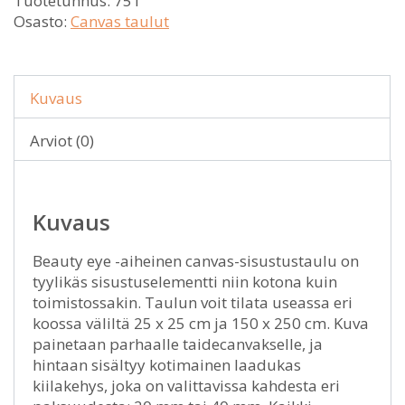
Tuotetunnus:
751
Osasto:
Canvas taulut
Kuvaus
Arviot (0)
Kuvaus
Beauty eye -aiheinen canvas-sisustustaulu on
tyylikäs sisustuselementti niin kotona kuin
toimistossakin. Taulun voit tilata useassa eri
koossa väliltä 25 x 25 cm ja 150 x 250 cm. Kuva
painetaan parhaalle taidecanvakselle, ja
hintaan sisältyy kotimainen laadukas
kiilakehys, joka on valittavissa kahdesta eri