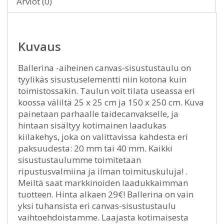
Arviot (0)
Kuvaus
Ballerina -aiheinen canvas-sisustustaulu on
tyylikäs sisustuselementti niin kotona kuin
toimistossakin. Taulun voit tilata useassa eri
koossa väliltä 25 x 25 cm ja 150 x 250 cm. Kuva
painetaan parhaalle taidecanvakselle, ja
hintaan sisältyy kotimainen laadukas
kiilakehys, joka on valittavissa kahdesta eri
paksuudesta: 20 mm tai 40 mm. Kaikki
sisustustaulumme toimitetaan
ripustusvalmiina ja ilman toimituskuluja! .
Meiltä saat markkinoiden laadukkaimman
tuotteen. Hinta alkaen 29€! Ballerina on vain
yksi tuhansista eri canvas-sisustustaulu
vaihtoehdoistamme. Laajasta kotimaisesta