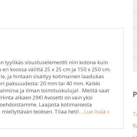
n tyylikäs sisustuselementti niin kotona kuin
 eri koossa väliltä 25 x 25 cm ja 150 x 250 cm.
e, ja hintaan sisältyy kotimainen laadukas
a eri paksuudesta: 20 mm tai 40 mm. Kaikki
miina ja ilman toimituskuluja! . Meiltä saat
nta alkaen 29€! Avosetti on vain yksi
htoehdoistamme. Laajasta kotimaisesta
miellyttävän teoksen. Tilaa heti!…
Lue lisää »
T
R