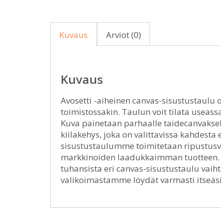
Kuvaus
Arviot (0)
Kuvaus
Avosetti -aiheinen canvas-sisustustaulu o
toimistossakin. Taulun voit tilata useassa
Kuva painetaan parhaalle taidecanvaksell
kiilakehys, joka on valittavissa kahdest
sisustustaulumme toimitetaan ripustusval
markkinoiden laadukkaimman tuotteen. Hi
tuhansista eri canvas-sisustustaulu vai
valikoimastamme löydät varmasti itseäsi 