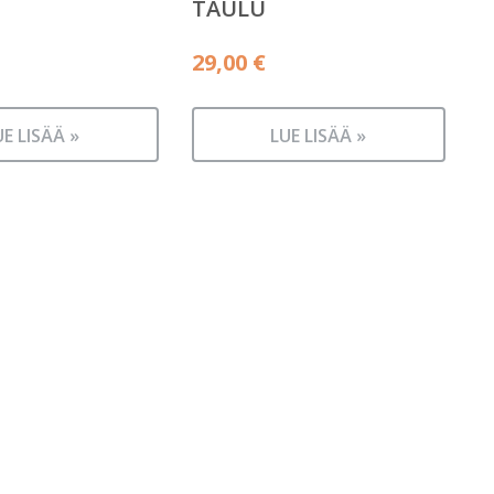
TAULU
29,00
€
UE LISÄÄ »
LUE LISÄÄ »