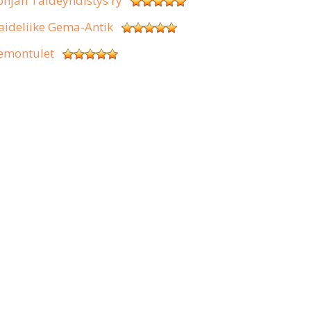
ohjan Taideyhdistys ry
aideliike Gema-Antik
emontulet