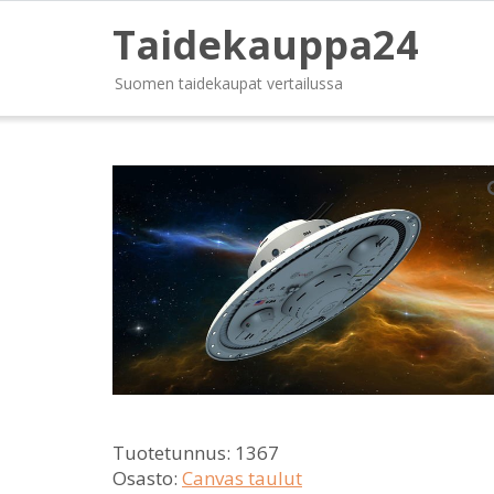
Taidekauppa24
Suomen taidekaupat vertailussa
Tuotetunnus:
1367
Osasto:
Canvas taulut