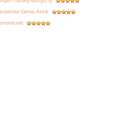
ohjan Taideyhdistys ry
aideliike Gema-Antik
emontulet