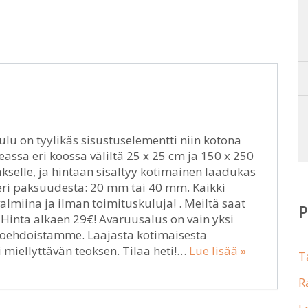
lu on tyylikäs sisustuselementti niin kotona
eassa eri koossa väliltä 25 x 25 cm ja 150 x 250
selle, ja hintaan sisältyy kotimainen laadukas
a eri paksuudesta: 20 mm tai 40 mm. Kaikki
miina ja ilman toimituskuluja! . Meiltä saat
inta alkaen 29€! Avaruusalus on vain yksi
htoehdoistamme. Laajasta kotimaisesta
miellyttävän teoksen. Tilaa heti!…
Lue lisää »
T
R