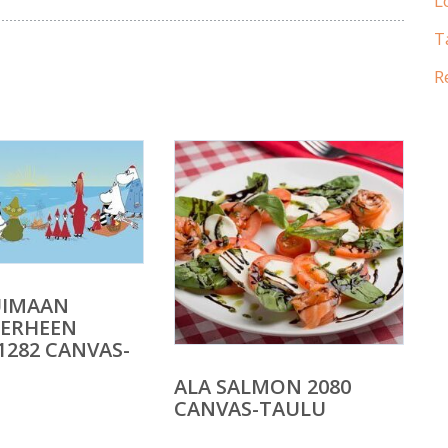
L
T
R
IMAAN
ERHEEN
1282 CANVAS-
ALA SALMON 2080
CANVAS-TAULU