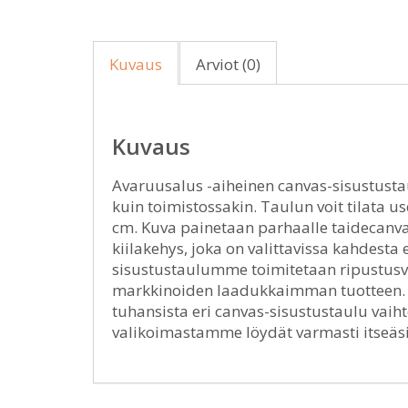
Kuvaus
Arviot (0)
Kuvaus
Avaruusalus -aiheinen canvas-sisustustau
kuin toimistossakin. Taulun voit tilata us
cm. Kuva painetaan parhaalle taidecanvak
kiilakehys, joka on valittavissa kahdest
sisustustaulumme toimitetaan ripustusval
markkinoiden laadukkaimman tuotteen. H
tuhansista eri canvas-sisustustaulu vai
valikoimastamme löydät varmasti itseäsi 