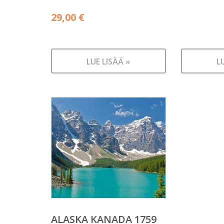
29,00
€
LUE LISÄÄ »
L
ALASKA KANADA 1759