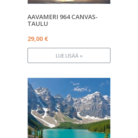
AAVAMERI 964 CANVAS-
TAULU
29,00
€
LUE LISÄÄ »