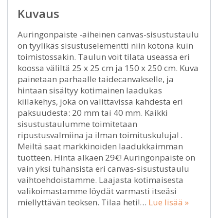
Kuvaus
Auringonpaiste -aiheinen canvas-sisustustaulu
on tyylikäs sisustuselementti niin kotona kuin
toimistossakin. Taulun voit tilata useassa eri
koossa väliltä 25 x 25 cm ja 150 x 250 cm. Kuva
painetaan parhaalle taidecanvakselle, ja
hintaan sisältyy kotimainen laadukas
kiilakehys, joka on valittavissa kahdesta eri
paksuudesta: 20 mm tai 40 mm. Kaikki
sisustustaulumme toimitetaan
ripustusvalmiina ja ilman toimituskuluja! .
Meiltä saat markkinoiden laadukkaimman
tuotteen. Hinta alkaen 29€! Auringonpaiste on
vain yksi tuhansista eri canvas-sisustustaulu
vaihtoehdoistamme. Laajasta kotimaisesta
valikoimastamme löydät varmasti itseäsi
miellyttävän teoksen. Tilaa heti!…
Lue lisää »