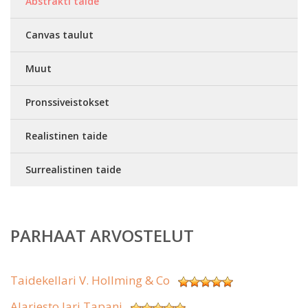
Abstrakti taide
Canvas taulut
Muut
Pronssiveistokset
Realistinen taide
Surrealistinen taide
PARHAAT ARVOSTELUT
Taidekellari V. Hollming & Co
Alariesto Jari Tapani