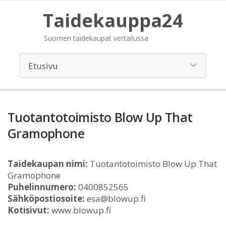
Taidekauppa24
Suomen taidekaupat vertailussa
Tuotantotoimisto Blow Up That
Gramophone
Taidekaupan nimi:
Tuotantotoimisto Blow Up That
Gramophone
Puhelinnumero:
0400852565
Sähköpostiosoite:
esa@blowup.fi
Kotisivut:
www.blowup.fi