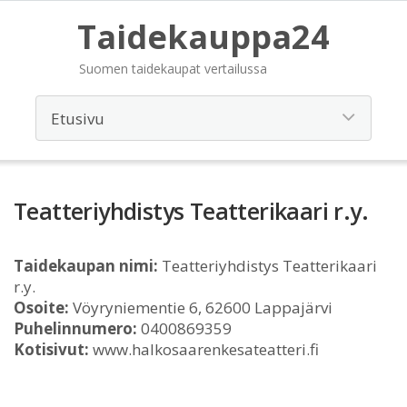
Taidekauppa24
Suomen taidekaupat vertailussa
Teatteriyhdistys Teatterikaari r.y.
Taidekaupan nimi:
Teatteriyhdistys Teatterikaari
r.y.
Osoite:
Vöyryniementie 6, 62600 Lappajärvi
Puhelinnumero:
0400869359
Kotisivut:
www.halkosaarenkesateatteri.fi