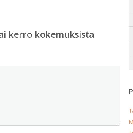
ai kerro kokemuksista
T
M