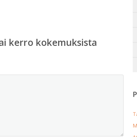
ai kerro kokemuksista
T
M