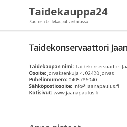
Taidekauppa24
Suomen taidekaupat vertailussa
Taidekonservaattori Jaa
Taidekaupan nimi:
Taidekonservaattori J
Osoite:
Jorvaksenkuja 4, 02420 Jorvas
Puhelinnumero:
0405786040
Sähköpostiosoite:
info@jaanapaulus.fi
Kotisivut:
www.jaanapaulus.fi