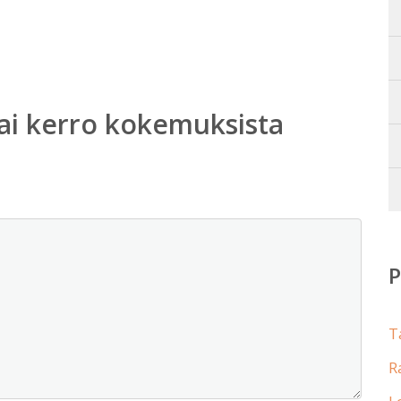
ai kerro kokemuksista
T
R