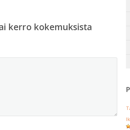
ai kerro kokemuksista
T
I