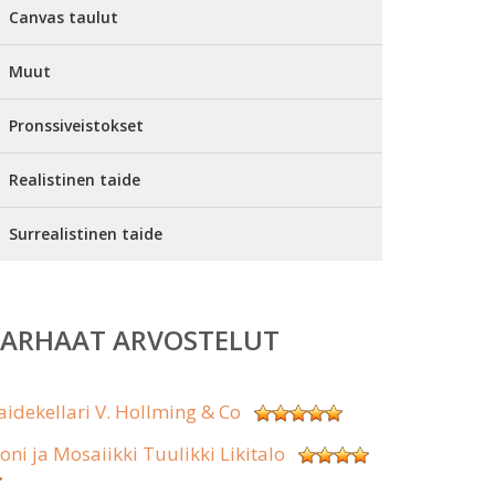
Canvas taulut
Muut
Pronssiveistokset
Realistinen taide
Surrealistinen taide
PARHAAT ARVOSTELUT
aidekellari V. Hollming & Co
koni ja Mosaiikki Tuulikki Likitalo