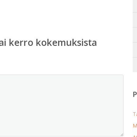
ai kerro kokemuksista
T
M