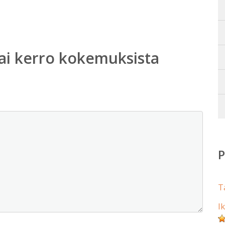
ai kerro kokemuksista
T
I