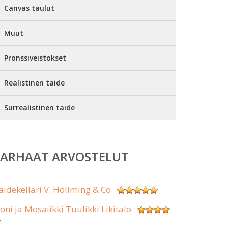
Canvas taulut
Muut
Pronssiveistokset
Realistinen taide
Surrealistinen taide
PARHAAT ARVOSTELUT
aidekellari V. Hollming & Co
koni ja Mosaiikki Tuulikki Likitalo