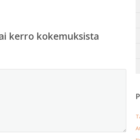
ai kerro kokemuksista
T
A