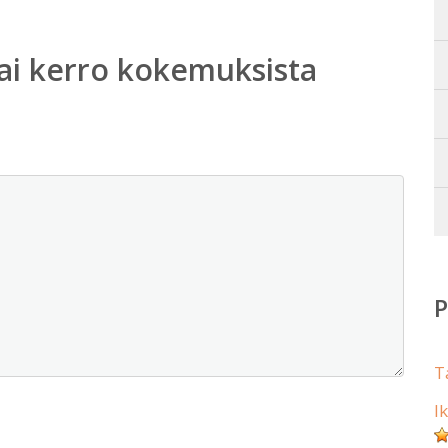
ai kerro kokemuksista
T
I