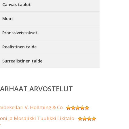
Canvas taulut
Muut
Pronssiveistokset
Realistinen taide
Surrealistinen taide
PARHAAT ARVOSTELUT
aidekellari V. Hollming & Co
koni ja Mosaiikki Tuulikki Likitalo