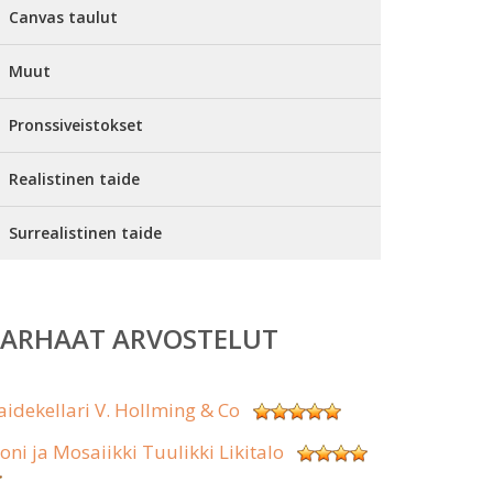
Canvas taulut
Muut
Pronssiveistokset
Realistinen taide
Surrealistinen taide
PARHAAT ARVOSTELUT
aidekellari V. Hollming & Co
koni ja Mosaiikki Tuulikki Likitalo