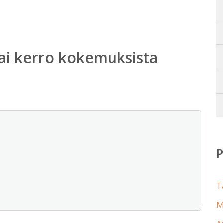
ai kerro kokemuksista
T
M