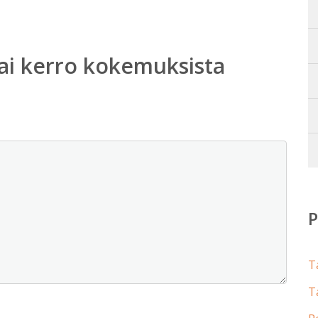
ai kerro kokemuksista
T
T