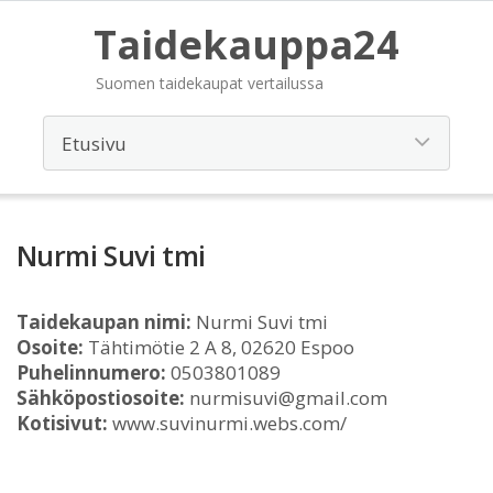
Taidekauppa24
Suomen taidekaupat vertailussa
Nurmi Suvi tmi
Taidekaupan nimi:
Nurmi Suvi tmi
Osoite:
Tähtimötie 2 A 8, 02620 Espoo
Puhelinnumero:
0503801089
Sähköpostiosoite:
nurmisuvi@gmail.com
Kotisivut:
www.suvinurmi.webs.com/