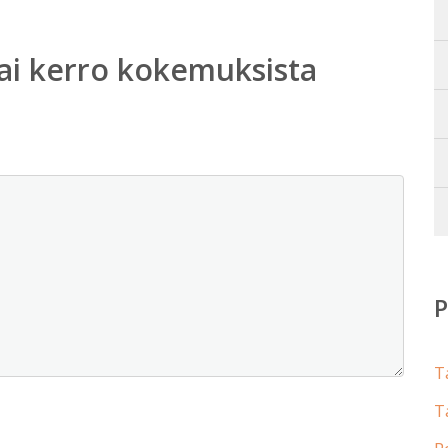
ai kerro kokemuksista
T
T