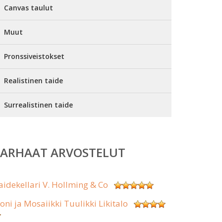
Canvas taulut
Muut
Pronssiveistokset
Realistinen taide
Surrealistinen taide
PARHAAT ARVOSTELUT
aidekellari V. Hollming & Co
koni ja Mosaiikki Tuulikki Likitalo