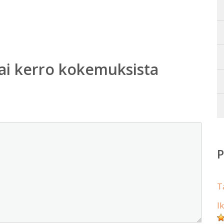
ai kerro kokemuksista
T
I