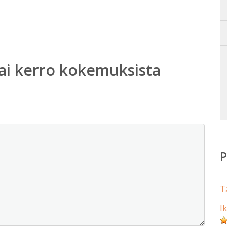
ai kerro kokemuksista
T
I