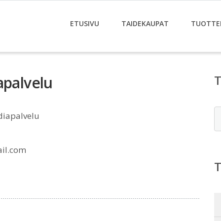
ETUSIVU
TAIDEKAUPAT
TUOTTE
apalvelu
E
diapalvelu
il.com