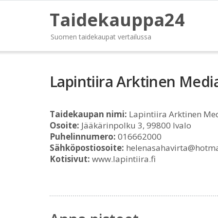
Taidekauppa24
Suomen taidekaupat vertailussa
Lapintiira Arktinen Medi
Taidekaupan nimi:
Lapintiira Arktinen Me
Osoite:
Jääkärinpolku 3, 99800 Ivalo
Puhelinnumero:
016662000
Sähköpostiosoite:
helenasahavirta@hotma
Kotisivut:
www.lapintiira.fi