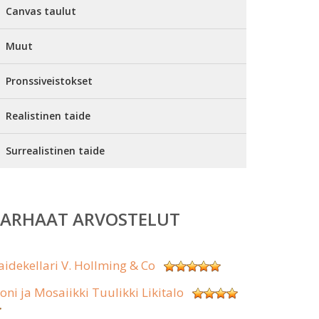
Canvas taulut
Muut
Pronssiveistokset
Realistinen taide
Surrealistinen taide
PARHAAT ARVOSTELUT
aidekellari V. Hollming & Co
koni ja Mosaiikki Tuulikki Likitalo