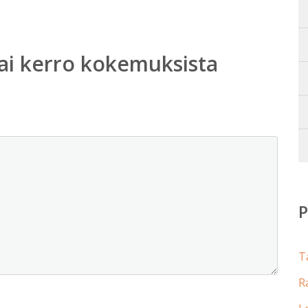
ai kerro kokemuksista
T
R