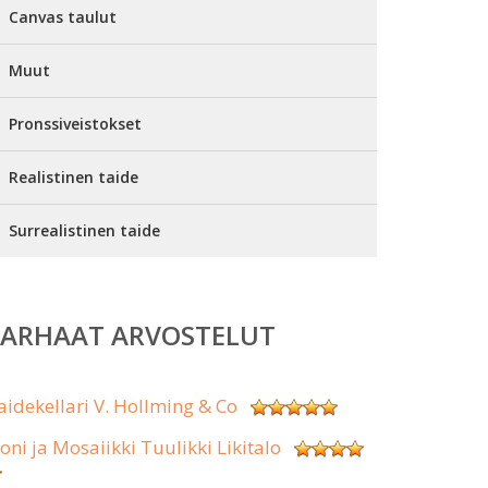
Canvas taulut
Muut
Pronssiveistokset
Realistinen taide
Surrealistinen taide
PARHAAT ARVOSTELUT
aidekellari V. Hollming & Co
koni ja Mosaiikki Tuulikki Likitalo