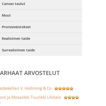
Canvas taulut
Muut
Pronssiveistokset
Realistinen taide
Surrealistinen taide
PARHAAT ARVOSTELUT
aidekellari V. Hollming & Co
koni ja Mosaiikki Tuulikki Likitalo