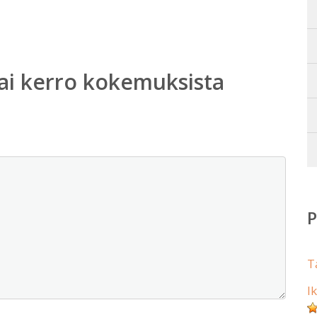
ai kerro kokemuksista
T
I